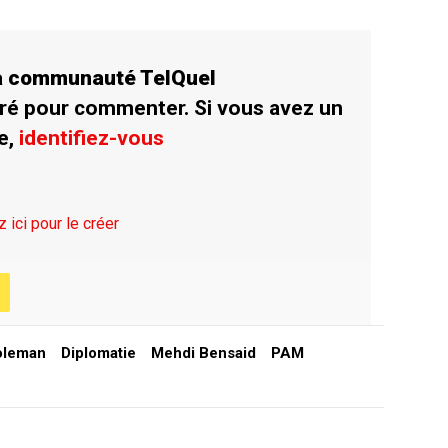
la communauté TelQuel
ré pour commenter. Si vous avez un
e,
identifiez-vous
z ici pour le créer
oleman
Diplomatie
Mehdi Bensaid
PAM