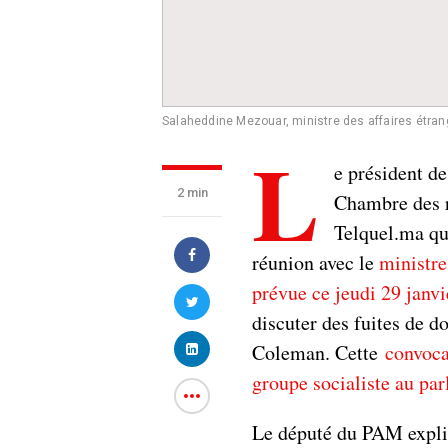
Salaheddine Mezouar, ministre des affaires étrang
L
e président de
2 min
Chambre des r
Telquel.ma qu
réunion avec le
ministre
prévue ce jeudi 29 janvi
discuter des fuites de d
Coleman. Cette
convoca
groupe socialiste au par
Le député du PAM expliq