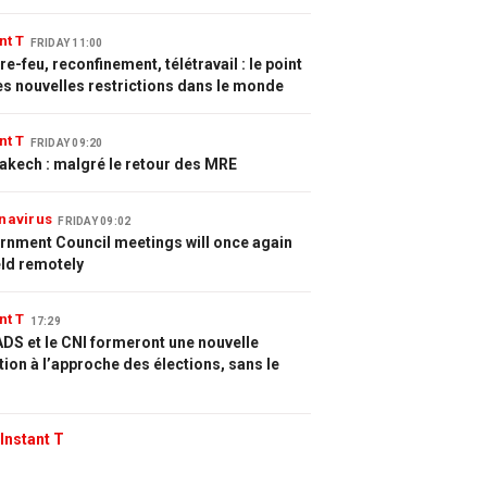
nt T
FRIDAY 11:00
e-feu, reconfinement, télétravail : le point
es nouvelles restrictions dans le monde
nt T
FRIDAY 09:20
akech : malgré le retour des MRE
navirus
FRIDAY 09:02
rnment Council meetings will once again
eld remotely
nt T
17:29
DS et le CNI formeront une nouvelle
tion à l’approche des élections, sans le
Instant T