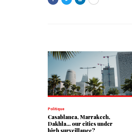
Politique
Casablanca, Marrakech,
Dakhla... our cities under
high surveillance?