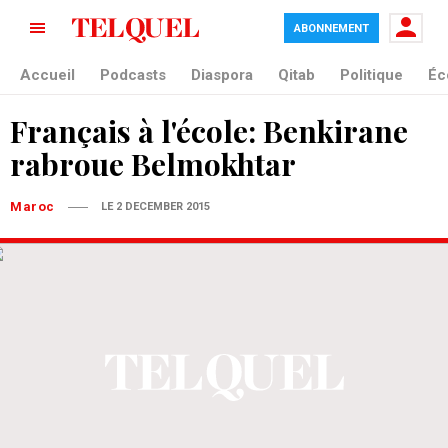
ABONNEMENT
Accueil
Podcasts
Diaspora
Qitab
Politique
Éc
Français à l'école: Benkirane
rabroue Belmokhtar
Maroc
LE 2 DECEMBER 2015