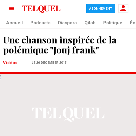
ABONNEMENT
Accueil
Podcasts
Diaspora
Qitab
Politique
Éc
Une chanson inspirée de la
polémique "Jouj frank"
Vidéos
LE 26 DECEMBER 2015