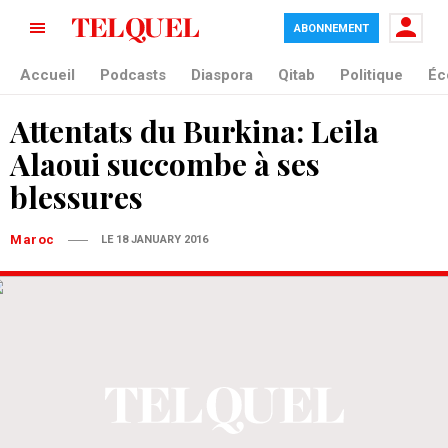
ABONNEMENT
Accueil
Podcasts
Diaspora
Qitab
Politique
Éc
Attentats du Burkina: Leila
Alaoui succombe à ses
blessures
Maroc
LE 18 JANUARY 2016