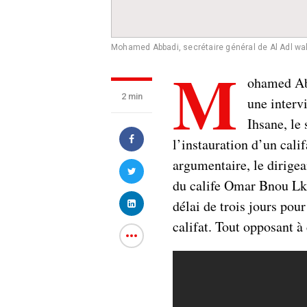
Mohamed Abbadi, secrétaire général de Al Adl wal 
M
ohamed Abb
2 min
une interv
Ihsane, le
l’instauration d’un cali
argumentaire, le dirigea
du calife Omar Bnou Lkh
délai de trois jours pou
califat. Tout opposant à 