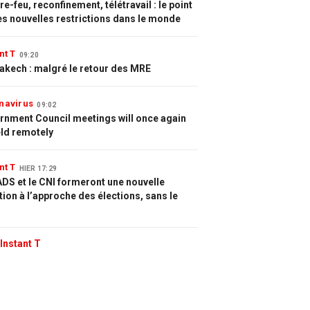
e-feu, reconfinement, télétravail : le point
es nouvelles restrictions dans le monde
nt T
09:20
akech : malgré le retour des MRE
navirus
09:02
rnment Council meetings will once again
eld remotely
nt T
HIER 17:29
DS et le CNI formeront une nouvelle
tion à l’approche des élections, sans le
Instant T