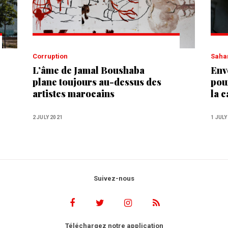
Corruption
Saha
L’âme de Jamal Boushaba
Env
plane toujours au-dessus des
pou
artistes marocains
la 
Mis
2 JULY 2021
1 JULY
Suivez-nous
Téléchargez notre application