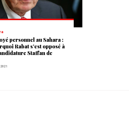
ra
oyé personnel au Sahara :
rquoi Rabat s’est opposé à
candidature Staffan de
tura
 2021