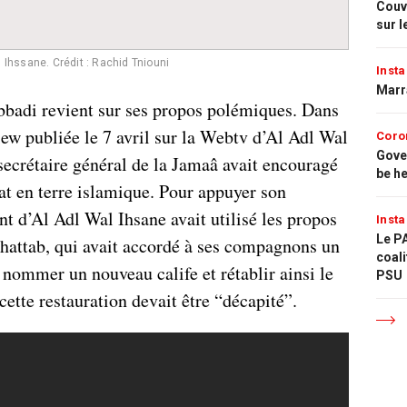
Couvr
sur l
Ihssane. Crédit : Rachid Tniouni
Insta
Marr
adi revient sur ses propos polémiques. Dans
iew publiée le 7 avril sur la Webtv d’Al Adl Wal
Coro
Gove
 secrétaire général de la Jamaâ avait encouragé
be h
fat en terre islamique. Pour appuyer son
nt d’Al Adl Wal Ihsane avait utilisé les propos
Insta
Le PA
attab, qui avait accordé à ses compagnons un
coali
r nommer un nouveau calife et rétablir ainsi le
PSU
cette restauration devait être “décapité”.