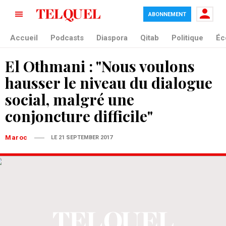
ABONNEMENT
Accueil
Podcasts
Diaspora
Qitab
Politique
Éc
El Othmani : "Nous voulons
hausser le niveau du dialogue
social, malgré une
conjoncture difficile"
Maroc
LE 21 SEPTEMBER 2017