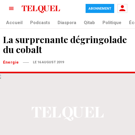
ABONNEMENT
Accueil
Podcasts
Diaspora
Qitab
Politique
Éc
La surprenante dégringolade
du cobalt
Énergie
LE 16 AUGUST 2019