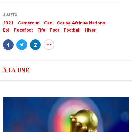
SUJETS
2021
Cameroun
Can
Coupe Afrique Nations
Été
Fecafoot
Fifa
Foot
Football
Hiver
À LA UNE