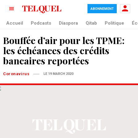
ABONNEMENT
Accueil
Podcasts
Diaspora
Qitab
Politique
Éc
Bouffée d’air pour les TPME:
les échéances des crédits
bancaires reportées
Coronavirus
LE 19 MARCH 2020