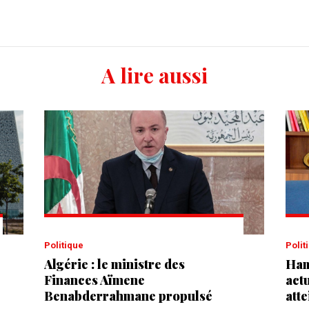
A lire aussi
Politique
Poli
Algérie : le ministre des
Ham
Finances Aïmene
actu
Benabderrahmane propulsé
atte