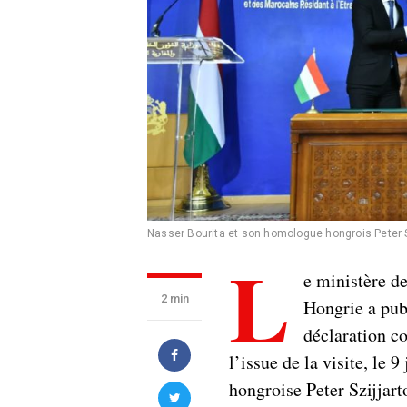
Nasser Bourita et son homologue hongrois Peter Szi
L
e ministère d
2 min
Hongrie a publ
déclaration c
l’issue de la visite, le 
hongroise Peter Szijjart