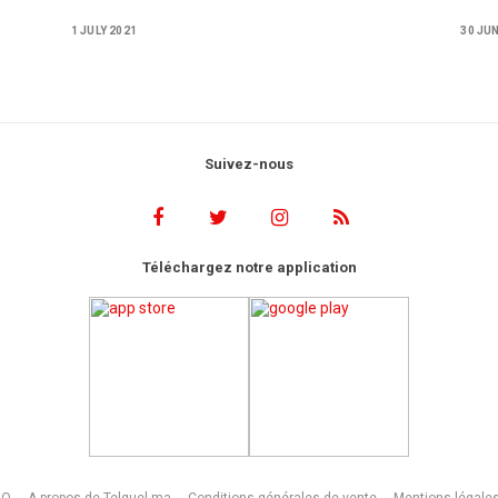
Premier ministre
amb
1 JULY 2021
30 JU
Suivez-nous
Téléchargez notre application
AQ
A propos de Telquel.ma
Conditions générales de vente
Mentions légale