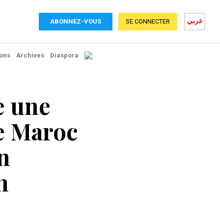
عربي
ABONNEZ-VOUS
SE CONNECTER
ons
Archives
Diaspora
e une
le Maroc
an
n