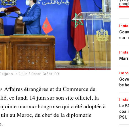
Insta
Couvr
sur l
Insta
Marr
Coro
jjarto, le 9 juin à Rabat.
Crédit: DR
Gove
be h
es Affaires étrangères et du Commerce de
ié, ce lundi 14 juin sur son site officiel, la
Insta
onjointe maroco-hongroise qui a été adoptée à
Le PA
coali
9 juin au Maroc, du chef de la diplomatie
PSU
o.