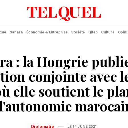
ique
Sahara
Économie & Entreprise
Société
Qitab
Culture
Opini
ra : la Hongrie publi
tion conjointe avec 
ù elle soutient le pl
d'autonomie marocai
Diplomatie
LE 14 JUNE 2021