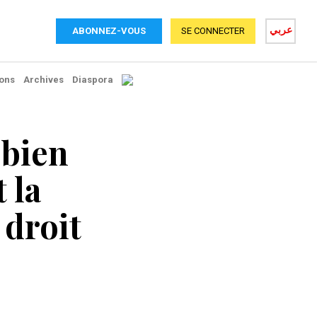
عربي
ABONNEZ-VOUS
SE CONNECTER
ons
Archives
Diaspora
 bien
t la
 droit