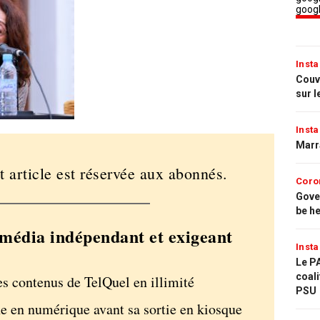
Insta
Couvr
sur l
Insta
Marr
t article est réservée aux abonnés.
Coro
Gove
be h
média indépendant et exigeant
Insta
Le PA
coali
es contenus de TelQuel en illimité
PSU
e en numérique avant sa sortie en kiosque