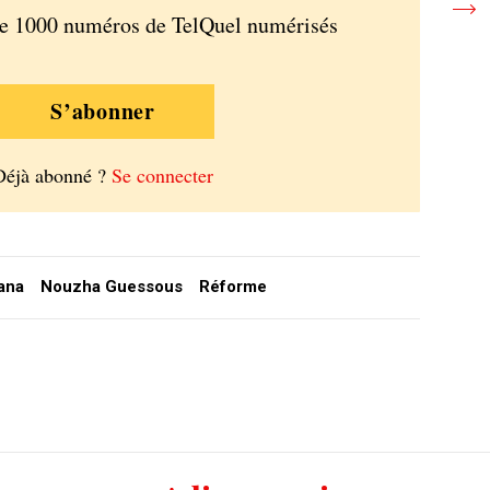
de 1000 numéros de TelQuel numérisés
S’abonner
Déjà abonné ?
Se connecter
ana
Nouzha Guessous
Réforme