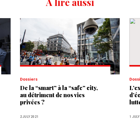
A lire aussi
Dossiers
Doss
De la “smart” à la “safe” city,
L’e
au détriment de nos vies
d’é
privées ?
lut
sex
2 JULY 2021
1 JULY