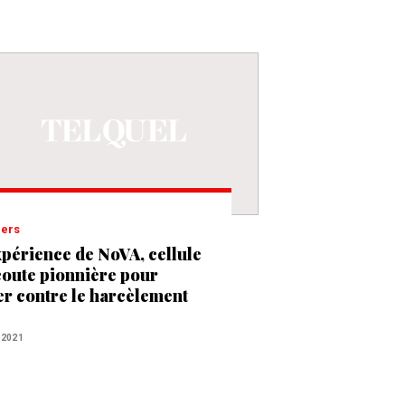
iers
xpérience de NoVA, cellule
coute pionnière pour
ter contre le harcèlement
uel
 2021