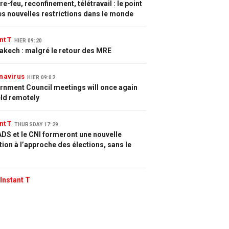
e-feu, reconfinement, télétravail : le point
es nouvelles restrictions dans le monde
nt T
HIER 09:20
akech : malgré le retour des MRE
navirus
HIER 09:02
rnment Council meetings will once again
eld remotely
nt T
THURSDAY 17:29
DS et le CNI formeront une nouvelle
tion à l’approche des élections, sans le
Instant T