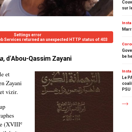
Couvr
sur l
Insta
Marr
Settings error
eb Services returned an unexpected HTTP status of:403
Coro
Gove
be h
a
, d’Abou-Qassim Zayani
Insta
le et
Le PA
ien Zayani
coali
PSU
et vizir.
oup
raphes
e
e (XVIII