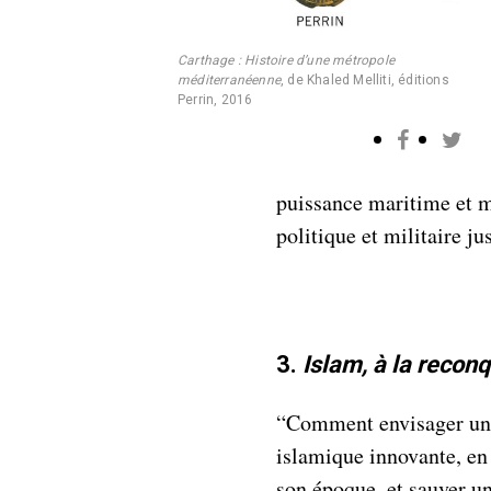
Carthage : Histoire d’une métropole
méditerranéenne
, de Khaled Melliti, éditions
Perrin, 2016
puissance maritime et m
politique et militaire ju
3.
Islam, à la recon
“Comment envisager un
islamique innovante, en
son époque, et sauver un