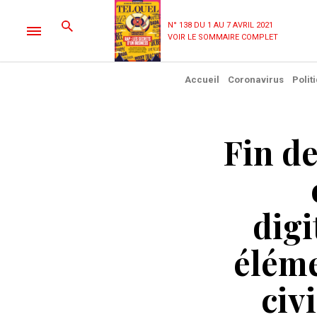
N° 138 DU 1 AU 7 AVRIL 2021
VOIR LE SOMMAIRE COMPLET
Accueil
Coronavirus
Polit
Fin de
digi
éléme
civ