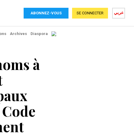
عربي
ABONNEZ-VOUS
SE CONNECTER
ons
Archives
Diaspora
énoms à
t
ipaux
u Code
ment