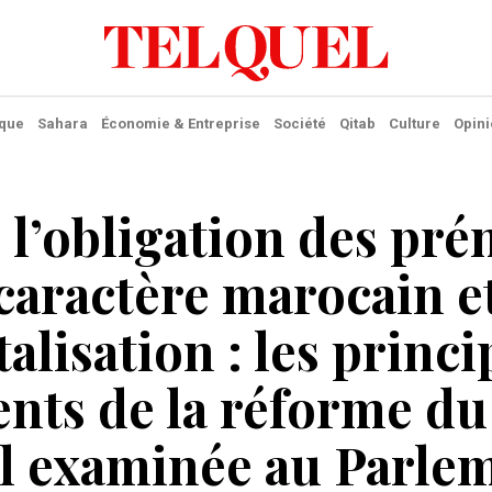
ique
Sahara
Économie & Entreprise
Société
Qitab
Culture
Opini
 l’obligation des pr
caractère marocain e
talisation : les princ
nts de la réforme d
il examinée au Parle