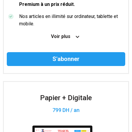
Premium à un prix réduit.
Nos articles en illimité sur ordinateur, tablette et
mobile.
Le magazine TelQuel en numérique avant la sortie
Voir plus
en kiosque.
Des informations confidentielles résérvées aux
abonnés.
Accès à 200 numéros archivés.
Papier + Digitale
799 DH / an