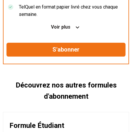
TelQuel en format papier livré chez vous chaque
semaine.
Nos articles en illimité sur ordinateur, tablette et
Voir plus
mobile.
Le magazine TelQuel en numérique avant la sortie
en kiosque.
Des informations confidentielles résérvées aux
abonnés.
Découvrez nos autres formules
d'abonnement
Formule Étudiant