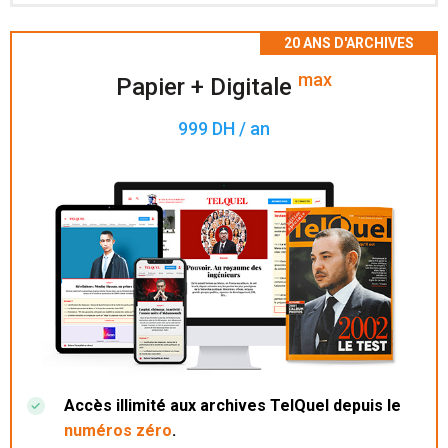
Accès à 200 numéros archivés.
max
Papier + Digitale
999 DH / an
Accès illimité aux archives TelQuel depuis le
numéros zéro
.