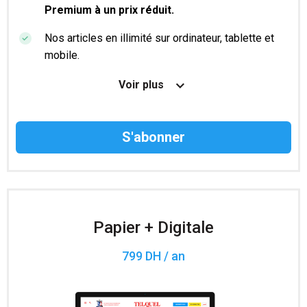
Premium à un prix réduit.
Nos articles en illimité sur ordinateur, tablette et
mobile.
Le magazine TelQuel en numérique avant la sortie
Voir plus
en kiosque.
Des informations confidentielles résérvées aux
abonnés.
Accès à 200 numéros archivés.
Papier + Digitale
799 DH / an