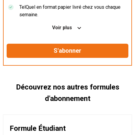
TelQuel en format papier livré chez vous chaque
semaine.
Nos articles en illimité sur ordinateur, tablette et
Voir plus
mobile.
Le magazine TelQuel en numérique avant la sortie
en kiosque.
Des informations confidentielles résérvées aux
abonnés.
Découvrez nos autres formules
d'abonnement
Formule Étudiant