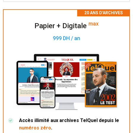
Accès à 200 numéros archivés.
max
Papier + Digitale
999 DH / an
Accès illimité aux archives TelQuel depuis le
numéros zéro
.