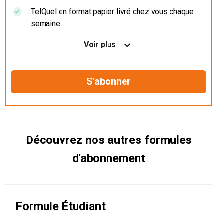
TelQuel en format papier livré chez vous chaque
semaine.
Nos articles en illimité sur ordinateur, tablette et
Voir plus
mobile.
Le magazine TelQuel en numérique avant la sortie
en kiosque.
Des informations confidentielles résérvées aux
abonnés.
Découvrez nos autres formules
d'abonnement
Formule Étudiant