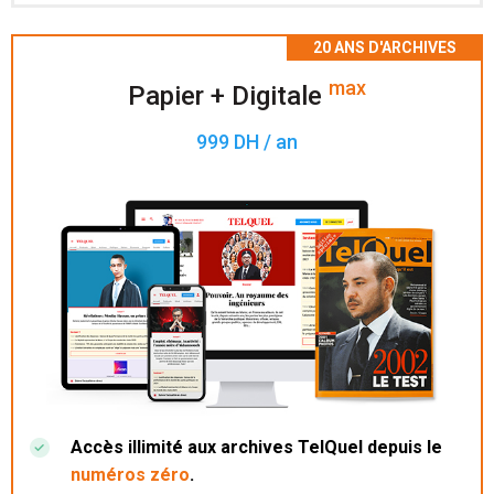
Accès à 200 numéros archivés.
max
Papier + Digitale
999 DH / an
Accès illimité aux archives TelQuel depuis le
numéros zéro
.