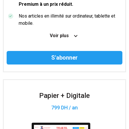
Premium à un prix réduit.
Nos articles en illimité sur ordinateur, tablette et
mobile.
Le magazine TelQuel en numérique avant la sortie
Voir plus
en kiosque.
Des informations confidentielles résérvées aux
abonnés.
Accès à 200 numéros archivés.
Papier + Digitale
799 DH / an