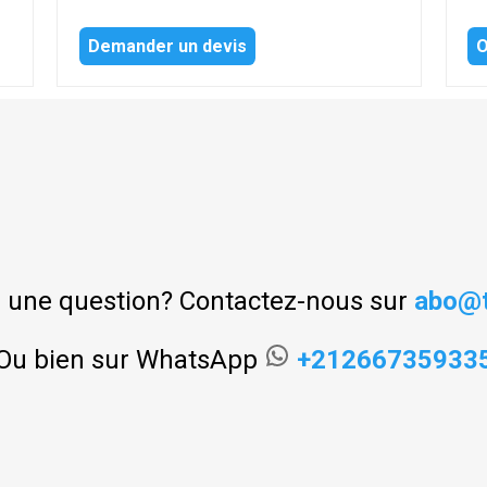
Demander un devis
O
 une question? Contactez-nous sur
abo@t
Ou bien sur WhatsApp
+21266735933