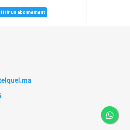
ffrir un abonnement
elquel.ma
5