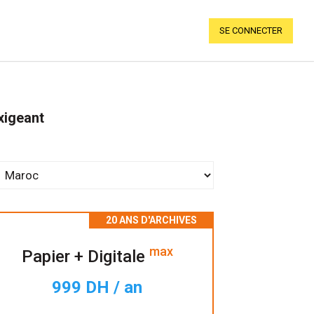
SE CONNECTER
xigeant
max
Papier + Digitale
999 DH / an