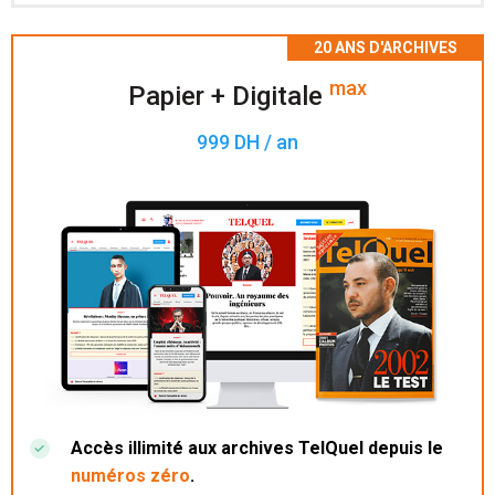
Accès à 200 numéros archivés.
max
Papier + Digitale
999 DH / an
Accès illimité aux archives TelQuel depuis le
numéros zéro
.