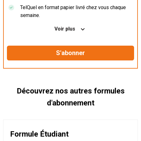
TelQuel en format papier livré chez vous chaque
semaine.
Nos articles en illimité sur ordinateur, tablette et
Voir plus
mobile.
Le magazine TelQuel en numérique avant la sortie
en kiosque.
Des informations confidentielles résérvées aux
abonnés.
Découvrez nos autres formules
d'abonnement
Formule Étudiant