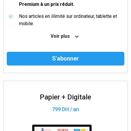
Premium à un prix réduit.
Nos articles en illimité sur ordinateur, tablette et
mobile.
Le magazine TelQuel en numérique avant la sortie
Voir plus
en kiosque.
Des informations confidentielles résérvées aux
abonnés.
Accès à 200 numéros archivés.
Papier + Digitale
799 DH / an