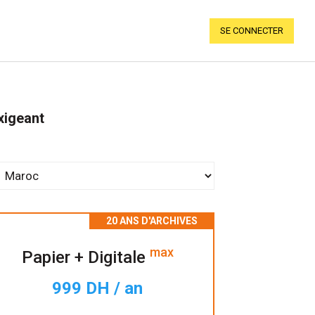
SE CONNECTER
xigeant
max
Papier + Digitale
999 DH / an