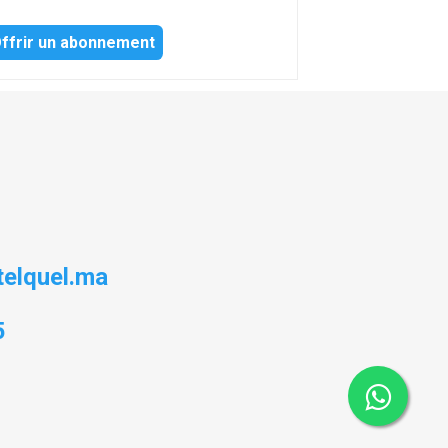
ffrir un abonnement
elquel.ma
5