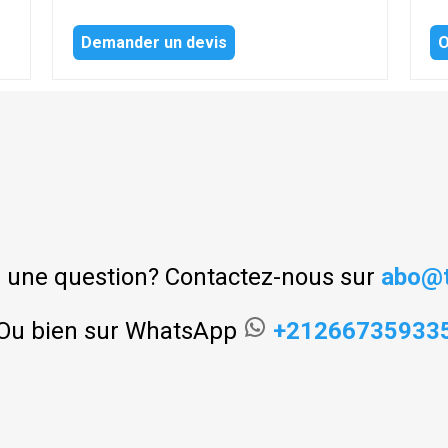
Demander un devis
O
 une question? Contactez-nous sur
abo@t
Ou bien sur WhatsApp
+21266735933