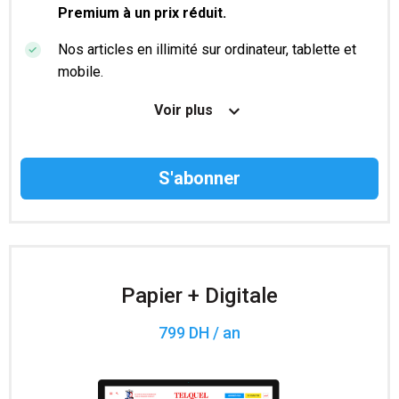
Premium à un prix réduit.
Nos articles en illimité sur ordinateur, tablette et
mobile.
Le magazine TelQuel en numérique avant la sortie
Voir plus
en kiosque.
Des informations confidentielles résérvées aux
abonnés.
Accès à 200 numéros archivés.
Papier + Digitale
799 DH / an