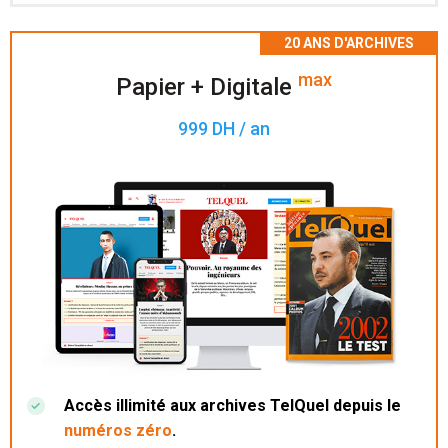
Accès à 200 numéros archivés.
max
Papier + Digitale
999 DH / an
Accès illimité aux archives TelQuel depuis le
numéros zéro
.