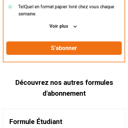
TelQuel en format papier livré chez vous chaque
semaine.
Nos articles en illimité sur ordinateur, tablette et
Voir plus
mobile.
Le magazine TelQuel en numérique avant la sortie
en kiosque.
Des informations confidentielles résérvées aux
abonnés.
Découvrez nos autres formules
d'abonnement
Formule Étudiant