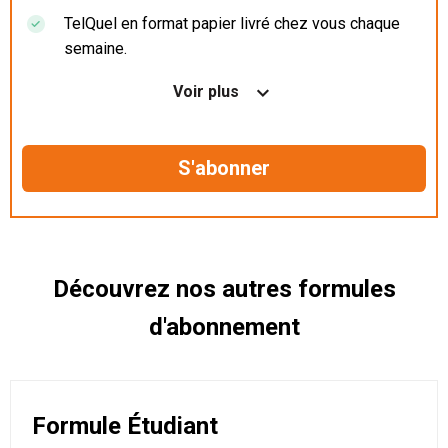
TelQuel en format papier livré chez vous chaque
semaine.
Nos articles en illimité sur ordinateur, tablette et
Voir plus
mobile.
Le magazine TelQuel en numérique avant la sortie
en kiosque.
Des informations confidentielles résérvées aux
abonnés.
Découvrez nos autres formules
d'abonnement
Formule Étudiant