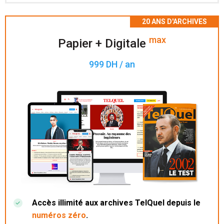
Accès à 200 numéros archivés.
max
Papier + Digitale
999 DH / an
Accès illimité aux archives TelQuel depuis le
numéros zéro
.