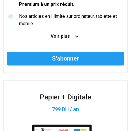
Premium à un prix réduit.
Nos articles en illimité sur ordinateur, tablette et
mobile.
Le magazine TelQuel en numérique avant la sortie
Voir plus
en kiosque.
Des informations confidentielles résérvées aux
abonnés.
Accès à 200 numéros archivés.
Papier + Digitale
799 DH / an