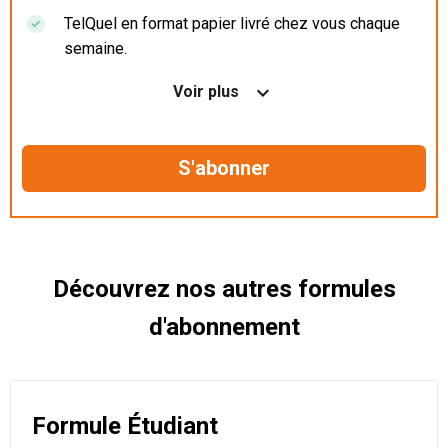
TelQuel en format papier livré chez vous chaque
semaine.
Nos articles en illimité sur ordinateur, tablette et
Voir plus
mobile.
Le magazine TelQuel en numérique avant la sortie
en kiosque.
Des informations confidentielles résérvées aux
abonnés.
Découvrez nos autres formules
d'abonnement
Formule Étudiant