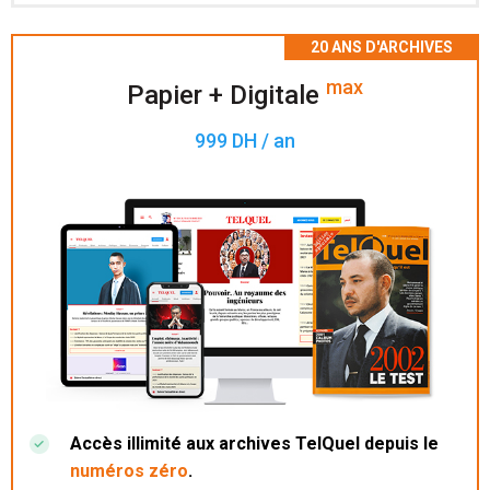
Accès à 200 numéros archivés.
max
Papier + Digitale
999 DH / an
Accès illimité aux archives TelQuel depuis le
numéros zéro
.