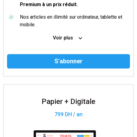
Premium à un prix réduit.
Nos articles en illimité sur ordinateur, tablette et
mobile.
Le magazine TelQuel en numérique avant la sortie
Voir plus
en kiosque.
Des informations confidentielles résérvées aux
abonnés.
Accès à 200 numéros archivés.
Papier + Digitale
799 DH / an