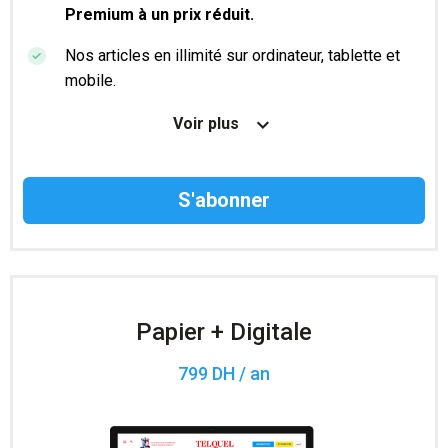
Premium à un prix réduit.
Nos articles en illimité sur ordinateur, tablette et
mobile.
Le magazine TelQuel en numérique avant la sortie
Voir plus
en kiosque.
Des informations confidentielles résérvées aux
abonnés.
Accès à 200 numéros archivés.
Papier + Digitale
799 DH / an