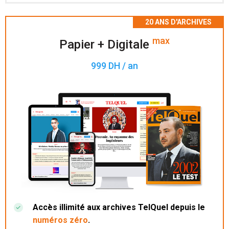
Accès à 200 numéros archivés.
max
Papier + Digitale
999 DH / an
Accès illimité aux archives TelQuel depuis le
numéros zéro
.