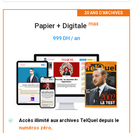
Accès à 200 numéros archivés.
max
Papier + Digitale
999 DH / an
Accès illimité aux archives TelQuel depuis le
numéros zéro
.