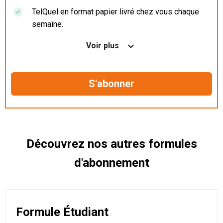
TelQuel en format papier livré chez vous chaque
semaine.
Nos articles en illimité sur ordinateur, tablette et
Voir plus
mobile.
Le magazine TelQuel en numérique avant la sortie
en kiosque.
Des informations confidentielles résérvées aux
abonnés.
Découvrez nos autres formules
d'abonnement
Formule Étudiant