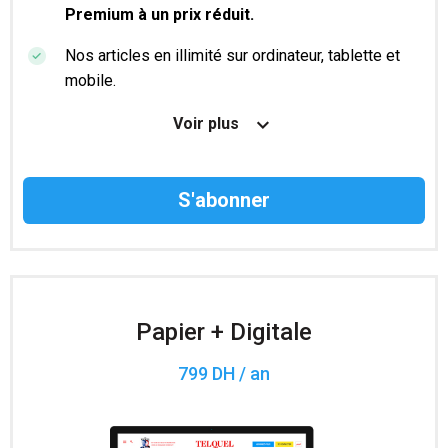
Premium à un prix réduit.
Nos articles en illimité sur ordinateur, tablette et
mobile.
Le magazine TelQuel en numérique avant la sortie
Voir plus
en kiosque.
Des informations confidentielles résérvées aux
abonnés.
Accès à 200 numéros archivés.
Papier + Digitale
799 DH / an