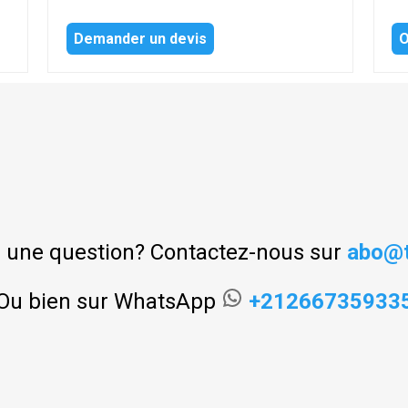
Demander un devis
O
 une question? Contactez-nous sur
abo@t
Ou bien sur WhatsApp
+21266735933