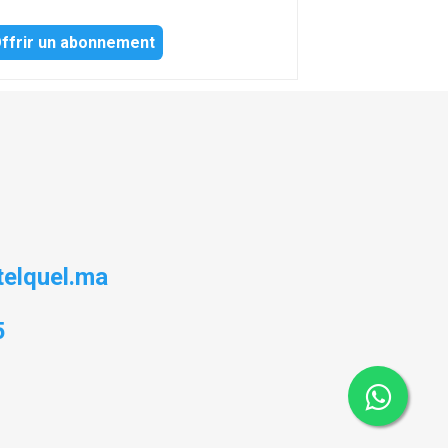
ffrir un abonnement
elquel.ma
5