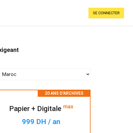
SE CONNECTER
xigeant
max
Papier + Digitale
999 DH / an