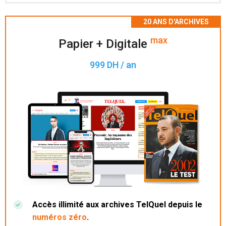
Accès à 200 numéros archivés.
max
Papier + Digitale
999 DH / an
Accès illimité aux archives TelQuel depuis le
numéros zéro
.