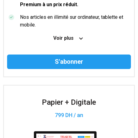
Premium à un prix réduit.
Nos articles en illimité sur ordinateur, tablette et
mobile.
Le magazine TelQuel en numérique avant la sortie
Voir plus
en kiosque.
Des informations confidentielles résérvées aux
abonnés.
Accès à 200 numéros archivés.
Papier + Digitale
799 DH / an