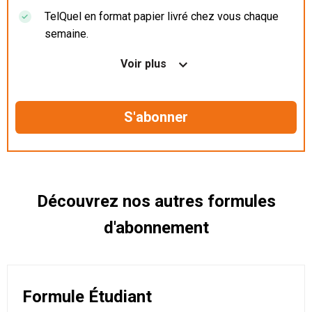
TelQuel en format papier livré chez vous chaque
semaine.
Nos articles en illimité sur ordinateur, tablette et
Voir plus
mobile.
Le magazine TelQuel en numérique avant la sortie
en kiosque.
Des informations confidentielles résérvées aux
abonnés.
Découvrez nos autres formules
d'abonnement
Formule Étudiant