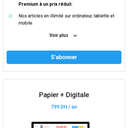
Premium à un prix réduit.
Nos articles en illimité sur ordinateur, tablette et
mobile.
Le magazine TelQuel en numérique avant la sortie
Voir plus
en kiosque.
Des informations confidentielles résérvées aux
abonnés.
Accès à 200 numéros archivés.
Papier + Digitale
799 DH / an