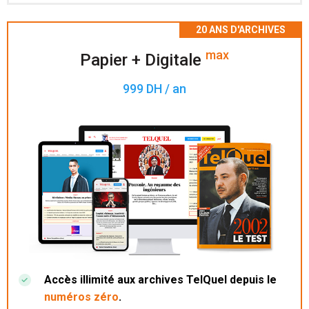
Accès à 200 numéros archivés.
max
Papier + Digitale
999 DH / an
Accès illimité aux archives TelQuel depuis le
numéros zéro
.