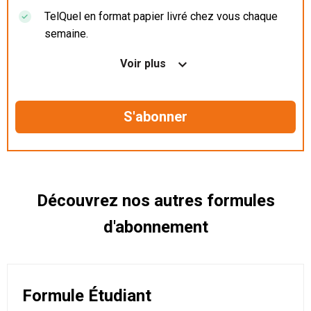
TelQuel en format papier livré chez vous chaque
semaine.
Nos articles en illimité sur ordinateur, tablette et
Voir plus
mobile.
Le magazine TelQuel en numérique avant la sortie
en kiosque.
Des informations confidentielles résérvées aux
abonnés.
Découvrez nos autres formules
d'abonnement
Formule Étudiant