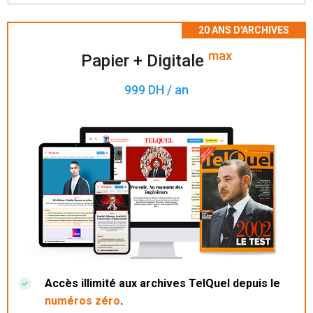
Accès à 200 numéros archivés.
max
Papier + Digitale
999 DH / an
Accès illimité aux archives TelQuel depuis le
numéros zéro
.