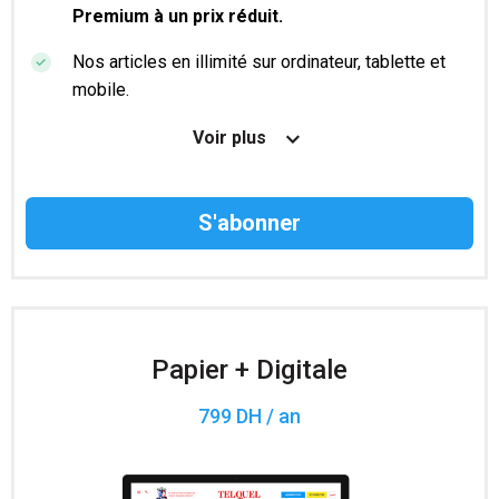
Premium à un prix réduit.
Nos articles en illimité sur ordinateur, tablette et
mobile.
Le magazine TelQuel en numérique avant la sortie
Voir plus
en kiosque.
Des informations confidentielles résérvées aux
abonnés.
Accès à 200 numéros archivés.
Papier + Digitale
799 DH / an