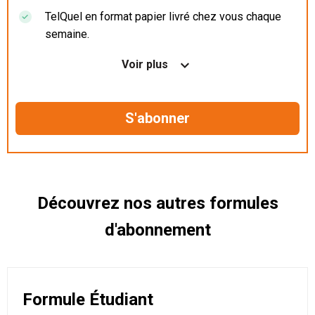
TelQuel en format papier livré chez vous chaque
semaine.
Nos articles en illimité sur ordinateur, tablette et
Voir plus
mobile.
Le magazine TelQuel en numérique avant la sortie
en kiosque.
Des informations confidentielles résérvées aux
abonnés.
Découvrez nos autres formules
d'abonnement
Formule Étudiant