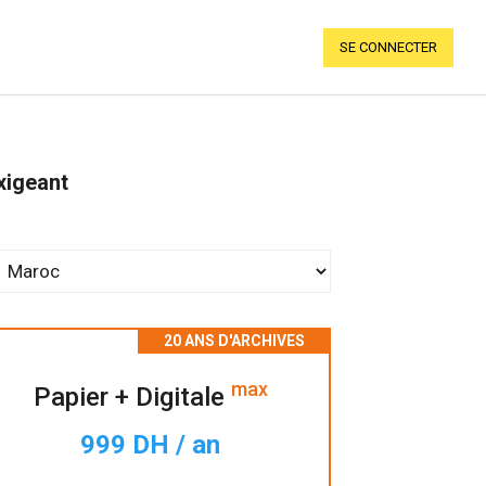
SE CONNECTER
xigeant
max
Papier + Digitale
999 DH / an