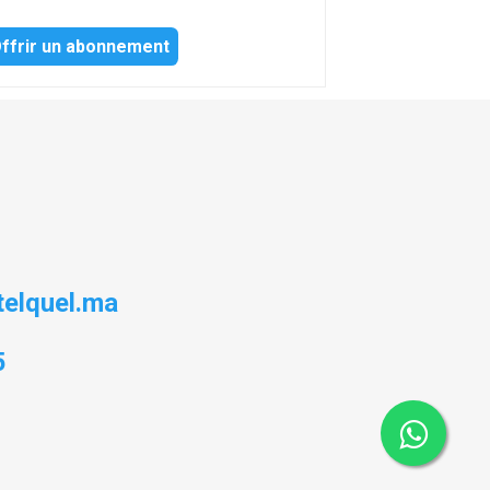
ffrir un abonnement
elquel.ma
5