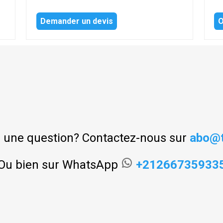
Demander un devis
O
 une question? Contactez-nous sur
abo@t
Ou bien sur WhatsApp
+21266735933