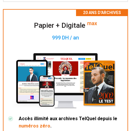
Accès à 200 numéros archivés.
max
Papier + Digitale
999 DH / an
Accès illimité aux archives TelQuel depuis le
numéros zéro
.