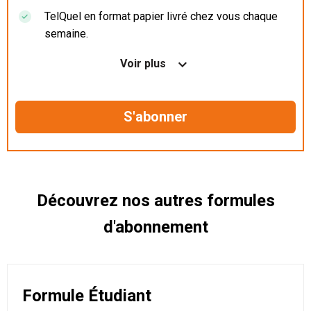
TelQuel en format papier livré chez vous chaque
semaine.
Nos articles en illimité sur ordinateur, tablette et
Voir plus
mobile.
Le magazine TelQuel en numérique avant la sortie
en kiosque.
Des informations confidentielles résérvées aux
abonnés.
Découvrez nos autres formules
d'abonnement
Formule Étudiant