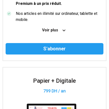
Premium à un prix réduit.
Nos articles en illimité sur ordinateur, tablette et
mobile.
Le magazine TelQuel en numérique avant la sortie
Voir plus
en kiosque.
Des informations confidentielles résérvées aux
abonnés.
Accès à 200 numéros archivés.
Papier + Digitale
799 DH / an