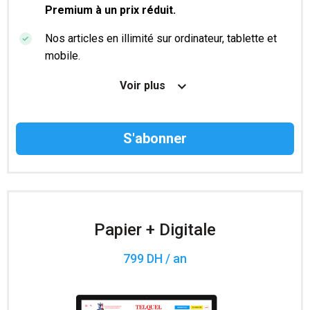
Premium à un prix réduit.
Nos articles en illimité sur ordinateur, tablette et
mobile.
Le magazine TelQuel en numérique avant la sortie
Voir plus
en kiosque.
Des informations confidentielles résérvées aux
abonnés.
Accès à 200 numéros archivés.
Papier + Digitale
799 DH / an