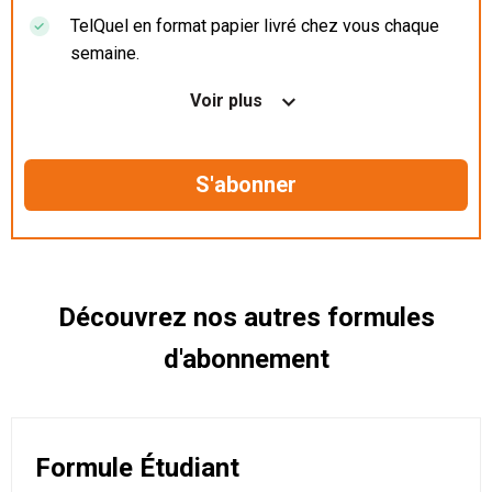
TelQuel en format papier livré chez vous chaque
semaine.
Nos articles en illimité sur ordinateur, tablette et
Voir plus
mobile.
Le magazine TelQuel en numérique avant la sortie
en kiosque.
Des informations confidentielles résérvées aux
abonnés.
Découvrez nos autres formules
d'abonnement
Formule Étudiant