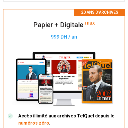
Accès à 200 numéros archivés.
max
Papier + Digitale
999 DH / an
Accès illimité aux archives TelQuel depuis le
numéros zéro
.