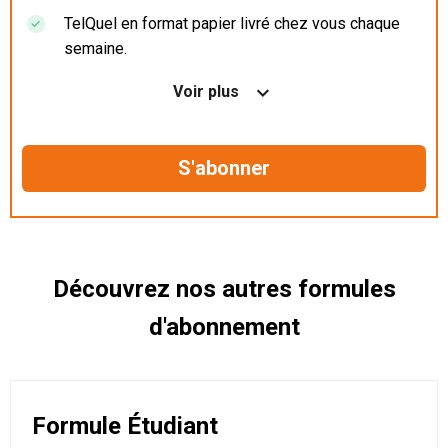
TelQuel en format papier livré chez vous chaque
semaine.
Nos articles en illimité sur ordinateur, tablette et
Voir plus
mobile.
Le magazine TelQuel en numérique avant la sortie
en kiosque.
Des informations confidentielles résérvées aux
abonnés.
Découvrez nos autres formules
d'abonnement
Formule Étudiant