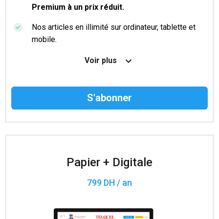
Premium à un prix réduit.
Nos articles en illimité sur ordinateur, tablette et
mobile.
Le magazine TelQuel en numérique avant la sortie
Voir plus
en kiosque.
Des informations confidentielles résérvées aux
abonnés.
Accès à 200 numéros archivés.
Papier + Digitale
799 DH / an