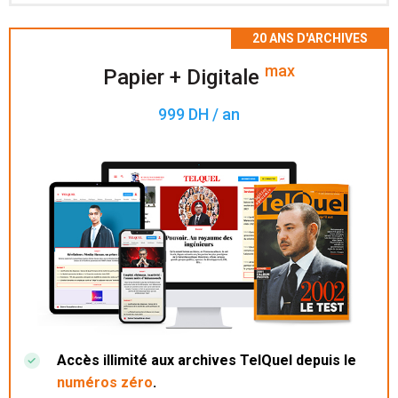
Accès à 200 numéros archivés.
max
Papier + Digitale
999 DH / an
Accès illimité aux archives TelQuel depuis le
numéros zéro
.