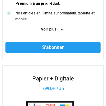
Premium à un prix réduit.
Nos articles en illimité sur ordinateur, tablette et
mobile.
Le magazine TelQuel en numérique avant la sortie
Voir plus
en kiosque.
Des informations confidentielles résérvées aux
abonnés.
Accès à 200 numéros archivés.
Papier + Digitale
799 DH / an