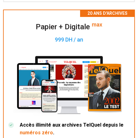
Accès à 200 numéros archivés.
max
Papier + Digitale
999 DH / an
Accès illimité aux archives TelQuel depuis le
numéros zéro
.