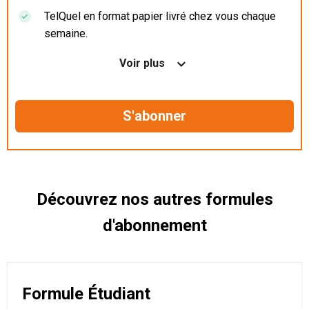
TelQuel en format papier livré chez vous chaque
semaine.
Nos articles en illimité sur ordinateur, tablette et
Voir plus
mobile.
Le magazine TelQuel en numérique avant la sortie
en kiosque.
Des informations confidentielles résérvées aux
abonnés.
Découvrez nos autres formules
d'abonnement
Formule Étudiant