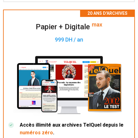
Accès à 200 numéros archivés.
max
Papier + Digitale
999 DH / an
Accès illimité aux archives TelQuel depuis le
numéros zéro
.