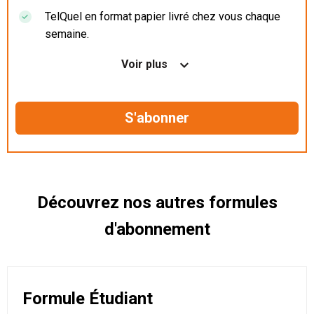
TelQuel en format papier livré chez vous chaque
semaine.
Nos articles en illimité sur ordinateur, tablette et
Voir plus
mobile.
Le magazine TelQuel en numérique avant la sortie
en kiosque.
Des informations confidentielles résérvées aux
abonnés.
Découvrez nos autres formules
d'abonnement
Formule Étudiant