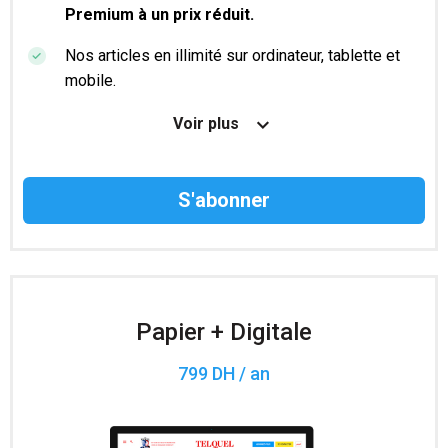
Premium à un prix réduit.
Nos articles en illimité sur ordinateur, tablette et
mobile.
Le magazine TelQuel en numérique avant la sortie
Voir plus
en kiosque.
Des informations confidentielles résérvées aux
abonnés.
Accès à 200 numéros archivés.
Papier + Digitale
799 DH / an