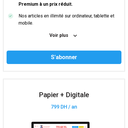
Premium à un prix réduit.
Nos articles en illimité sur ordinateur, tablette et
mobile.
Le magazine TelQuel en numérique avant la sortie
Voir plus
en kiosque.
Des informations confidentielles résérvées aux
abonnés.
Accès à 200 numéros archivés.
Papier + Digitale
799 DH / an