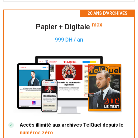
Accès à 200 numéros archivés.
max
Papier + Digitale
999 DH / an
Accès illimité aux archives TelQuel depuis le
numéros zéro
.