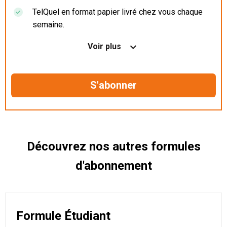
TelQuel en format papier livré chez vous chaque
semaine.
Nos articles en illimité sur ordinateur, tablette et
Voir plus
mobile.
Le magazine TelQuel en numérique avant la sortie
en kiosque.
Des informations confidentielles résérvées aux
abonnés.
Découvrez nos autres formules
d'abonnement
Formule Étudiant