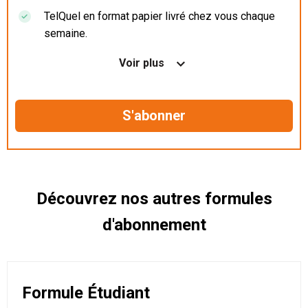
TelQuel en format papier livré chez vous chaque
semaine.
Nos articles en illimité sur ordinateur, tablette et
Voir plus
mobile.
Le magazine TelQuel en numérique avant la sortie
en kiosque.
Des informations confidentielles résérvées aux
abonnés.
Découvrez nos autres formules
d'abonnement
Formule Étudiant