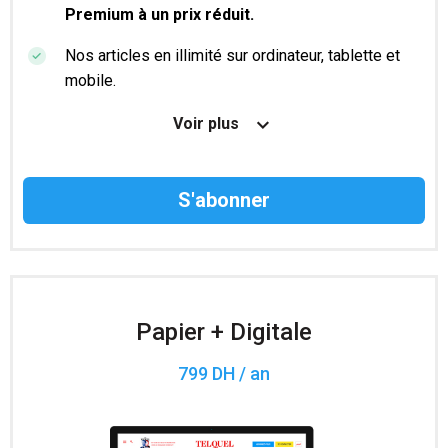
Premium à un prix réduit.
Nos articles en illimité sur ordinateur, tablette et
mobile.
Le magazine TelQuel en numérique avant la sortie
Voir plus
en kiosque.
Des informations confidentielles résérvées aux
abonnés.
Accès à 200 numéros archivés.
Papier + Digitale
799 DH / an