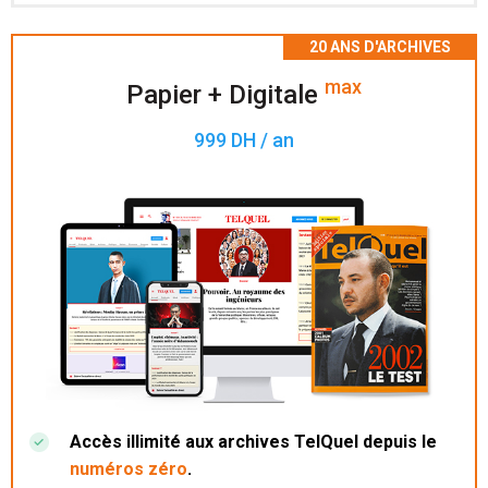
Accès à 200 numéros archivés.
max
Papier + Digitale
999 DH / an
Accès illimité aux archives TelQuel depuis le
numéros zéro
.