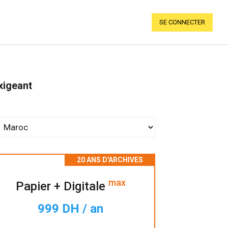
SE CONNECTER
xigeant
max
Papier + Digitale
999 DH / an