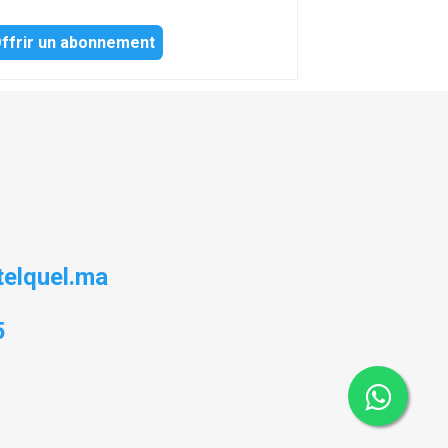
ffrir un abonnement
elquel.ma
5