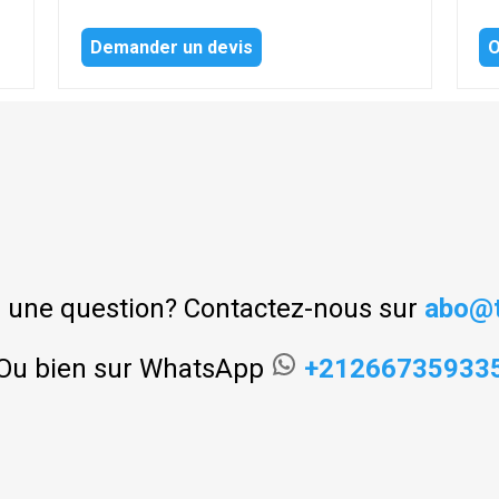
Demander un devis
O
 une question? Contactez-nous sur
abo@t
Ou bien sur WhatsApp
+21266735933