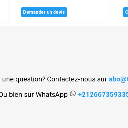
Demander un devis
O
 une question? Contactez-nous sur
abo@t
Ou bien sur WhatsApp
+21266735933