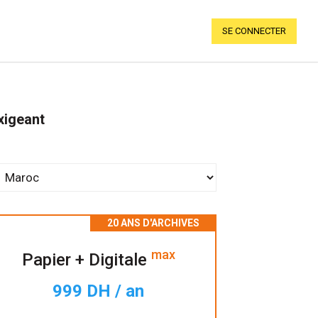
SE CONNECTER
xigeant
max
Papier + Digitale
999 DH / an