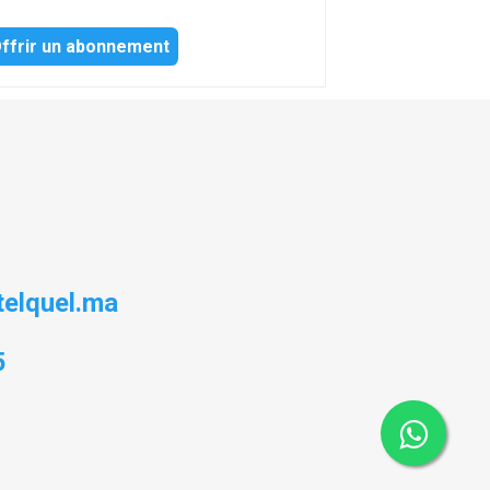
ffrir un abonnement
elquel.ma
5