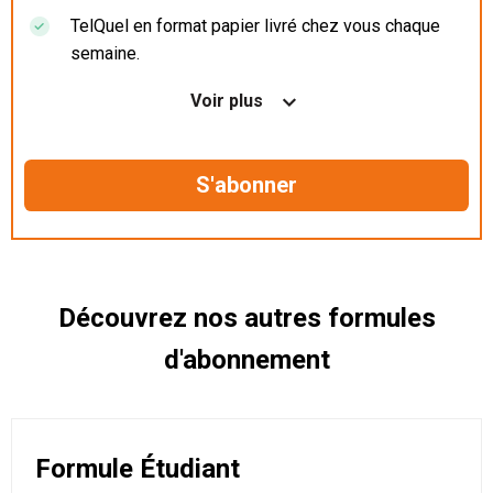
TelQuel en format papier livré chez vous chaque
semaine.
Nos articles en illimité sur ordinateur, tablette et
Voir plus
mobile.
Le magazine TelQuel en numérique avant la sortie
en kiosque.
Des informations confidentielles résérvées aux
abonnés.
Découvrez nos autres formules
d'abonnement
Formule Étudiant