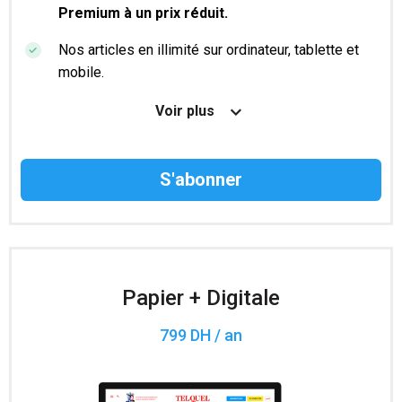
Premium à un prix réduit.
Nos articles en illimité sur ordinateur, tablette et
mobile.
Le magazine TelQuel en numérique avant la sortie
Voir plus
en kiosque.
Des informations confidentielles résérvées aux
abonnés.
Accès à 200 numéros archivés.
Papier + Digitale
799 DH / an