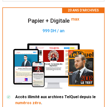
Accès à 200 numéros archivés.
max
Papier + Digitale
999 DH / an
Accès illimité aux archives TelQuel depuis le
numéros zéro
.