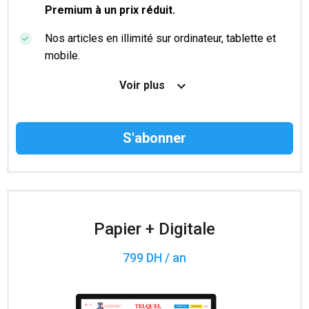
Premium à un prix réduit.
Nos articles en illimité sur ordinateur, tablette et
mobile.
Le magazine TelQuel en numérique avant la sortie
Voir plus
en kiosque.
Des informations confidentielles résérvées aux
abonnés.
Accès à 200 numéros archivés.
Papier + Digitale
799 DH / an