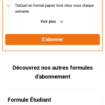
TelQuel en format papier livré chez vous chaque
semaine.
Nos articles en illimité sur ordinateur, tablette et
Voir plus
mobile.
Le magazine TelQuel en numérique avant la sortie
en kiosque.
Des informations confidentielles résérvées aux
abonnés.
Découvrez nos autres formules
d'abonnement
Formule Étudiant