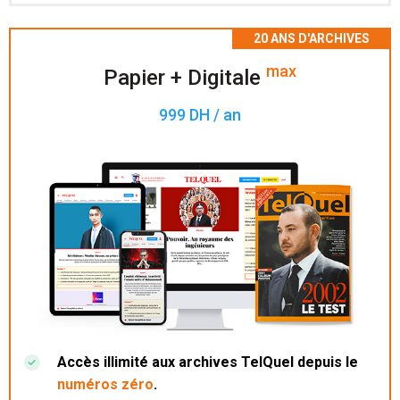
Accès à 200 numéros archivés.
max
Papier + Digitale
999 DH / an
Accès illimité aux archives TelQuel depuis le
numéros zéro
.