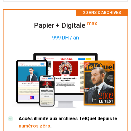
Accès à 200 numéros archivés.
max
Papier + Digitale
999 DH / an
Accès illimité aux archives TelQuel depuis le
numéros zéro
.