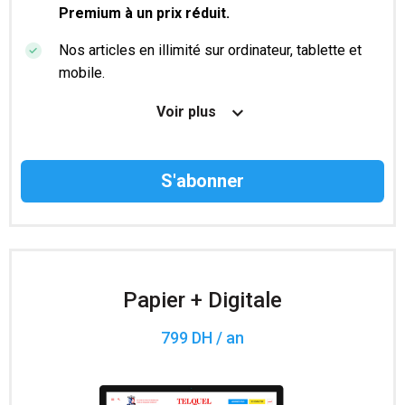
Premium à un prix réduit.
Nos articles en illimité sur ordinateur, tablette et
mobile.
Le magazine TelQuel en numérique avant la sortie
Voir plus
en kiosque.
Des informations confidentielles résérvées aux
abonnés.
Accès à 200 numéros archivés.
Papier + Digitale
799 DH / an