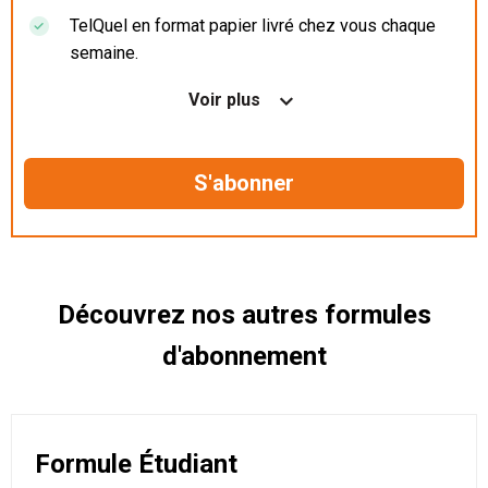
TelQuel en format papier livré chez vous chaque
semaine.
Nos articles en illimité sur ordinateur, tablette et
Voir plus
mobile.
Le magazine TelQuel en numérique avant la sortie
en kiosque.
Des informations confidentielles résérvées aux
abonnés.
Découvrez nos autres formules
d'abonnement
Formule Étudiant