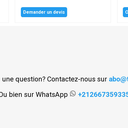
Demander un devis
O
 une question? Contactez-nous sur
abo@t
Ou bien sur WhatsApp
+21266735933