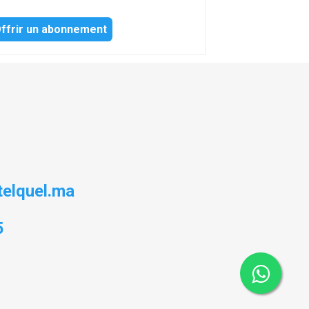
ffrir un abonnement
elquel.ma
5