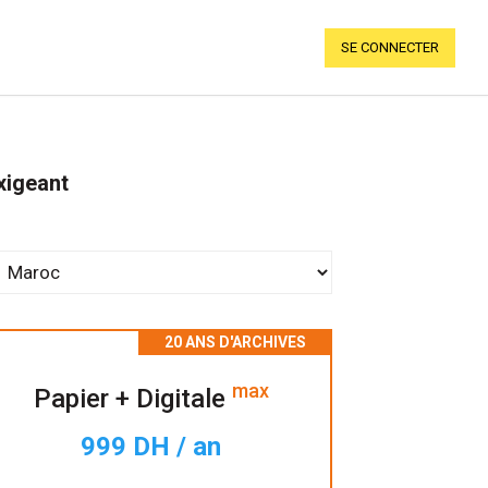
SE CONNECTER
xigeant
max
Papier + Digitale
999 DH / an