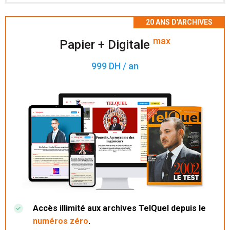
Accès à 200 numéros archivés.
max
Papier + Digitale
999 DH / an
Accès illimité aux archives TelQuel depuis le
numéros zéro
.