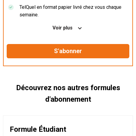
TelQuel en format papier livré chez vous chaque
semaine.
Nos articles en illimité sur ordinateur, tablette et
Voir plus
mobile.
Le magazine TelQuel en numérique avant la sortie
en kiosque.
Des informations confidentielles résérvées aux
abonnés.
Découvrez nos autres formules
d'abonnement
Formule Étudiant