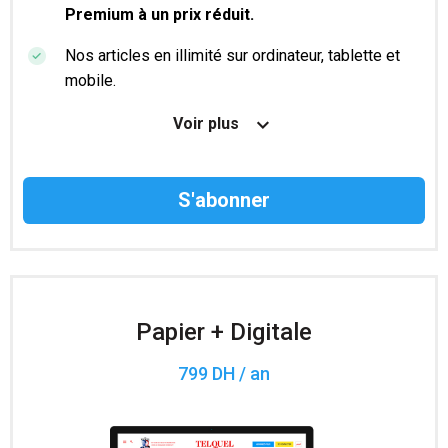
Premium à un prix réduit.
Nos articles en illimité sur ordinateur, tablette et
mobile.
Le magazine TelQuel en numérique avant la sortie
Voir plus
en kiosque.
Des informations confidentielles résérvées aux
abonnés.
Accès à 200 numéros archivés.
Papier + Digitale
799 DH / an