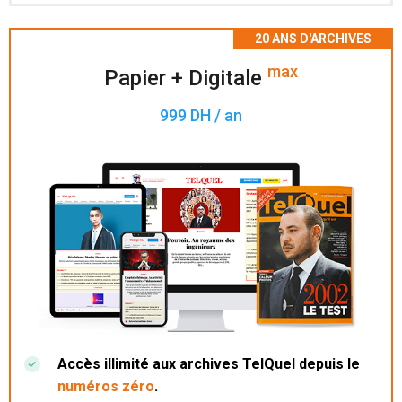
Accès à 200 numéros archivés.
max
Papier + Digitale
999 DH / an
Accès illimité aux archives TelQuel depuis le
numéros zéro
.