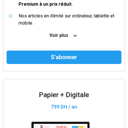
Premium à un prix réduit.
Nos articles en illimité sur ordinateur, tablette et
mobile.
Le magazine TelQuel en numérique avant la sortie
Voir plus
en kiosque.
Des informations confidentielles résérvées aux
abonnés.
Accès à 200 numéros archivés.
Papier + Digitale
799 DH / an