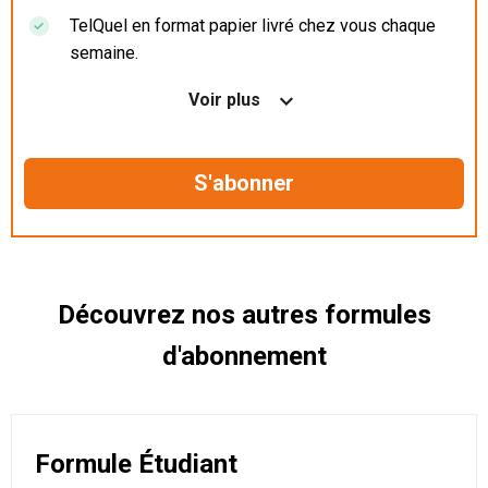
TelQuel en format papier livré chez vous chaque
semaine.
Nos articles en illimité sur ordinateur, tablette et
Voir plus
mobile.
Le magazine TelQuel en numérique avant la sortie
en kiosque.
Des informations confidentielles résérvées aux
abonnés.
Découvrez nos autres formules
d'abonnement
Formule Étudiant