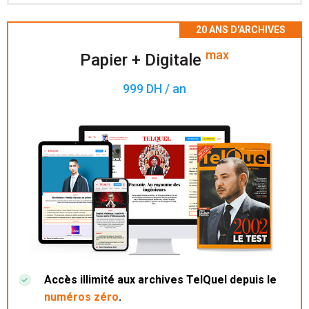
Accès à 200 numéros archivés.
max
Papier + Digitale
999 DH / an
Accès illimité aux archives TelQuel depuis le
numéros zéro
.