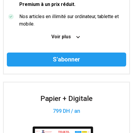
Premium à un prix réduit.
Nos articles en illimité sur ordinateur, tablette et
mobile.
Le magazine TelQuel en numérique avant la sortie
Voir plus
en kiosque.
Des informations confidentielles résérvées aux
abonnés.
Accès à 200 numéros archivés.
Papier + Digitale
799 DH / an