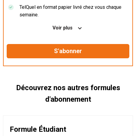
TelQuel en format papier livré chez vous chaque
semaine.
Nos articles en illimité sur ordinateur, tablette et
Voir plus
mobile.
Le magazine TelQuel en numérique avant la sortie
en kiosque.
Des informations confidentielles résérvées aux
abonnés.
Découvrez nos autres formules
d'abonnement
Formule Étudiant