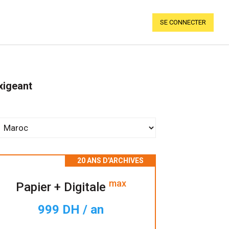
SE CONNECTER
xigeant
max
Papier + Digitale
999 DH / an