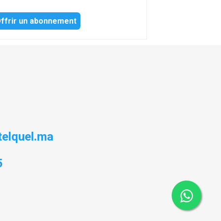
ffrir un abonnement
elquel.ma
5