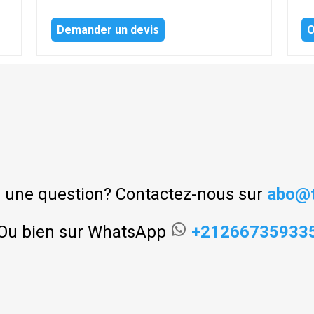
Demander un devis
O
 une question? Contactez-nous sur
abo@t
Ou bien sur WhatsApp
+21266735933