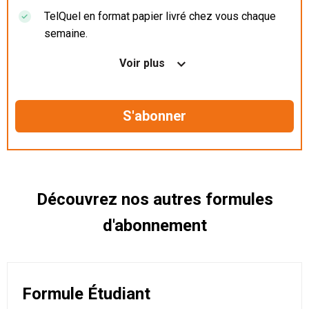
TelQuel en format papier livré chez vous chaque
semaine.
Nos articles en illimité sur ordinateur, tablette et
Voir plus
mobile.
Le magazine TelQuel en numérique avant la sortie
en kiosque.
Des informations confidentielles résérvées aux
abonnés.
Découvrez nos autres formules
d'abonnement
Formule Étudiant