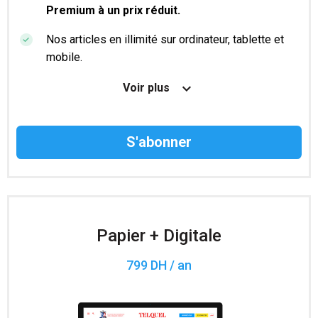
Premium à un prix réduit.
Nos articles en illimité sur ordinateur, tablette et
mobile.
Le magazine TelQuel en numérique avant la sortie
Voir plus
en kiosque.
Des informations confidentielles résérvées aux
abonnés.
Accès à 200 numéros archivés.
Papier + Digitale
799 DH / an