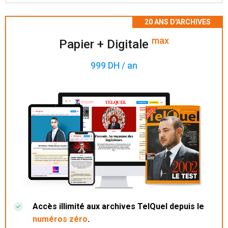
Accès à 200 numéros archivés.
max
Papier + Digitale
999 DH / an
Accès illimité aux archives TelQuel depuis le
numéros zéro
.