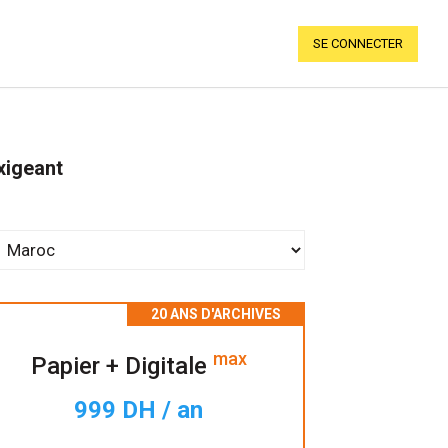
SE CONNECTER
xigeant
max
Papier + Digitale
999 DH / an