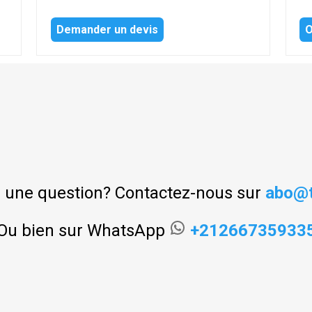
Demander un devis
O
 une question? Contactez-nous sur
abo@t
Ou bien sur WhatsApp
+21266735933