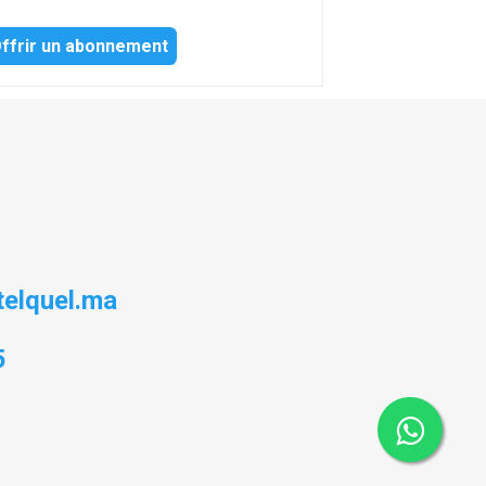
ffrir un abonnement
elquel.ma
5