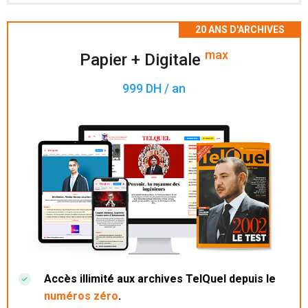
Accès à 200 numéros archivés.
max
Papier + Digitale
999 DH / an
Accès illimité aux archives TelQuel depuis le
numéros zéro
.