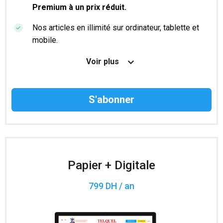
Premium à un prix réduit.
Nos articles en illimité sur ordinateur, tablette et
mobile.
Le magazine TelQuel en numérique avant la sortie
Voir plus
en kiosque.
Des informations confidentielles résérvées aux
abonnés.
Accès à 200 numéros archivés.
Papier + Digitale
799 DH / an