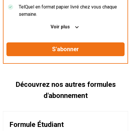
TelQuel en format papier livré chez vous chaque
semaine.
Nos articles en illimité sur ordinateur, tablette et
Voir plus
mobile.
Le magazine TelQuel en numérique avant la sortie
en kiosque.
Des informations confidentielles résérvées aux
abonnés.
Découvrez nos autres formules
d'abonnement
Formule Étudiant