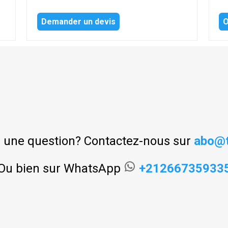
Demander un devis
O
 une question? Contactez-nous sur
abo@t
Ou bien sur WhatsApp
+21266735933