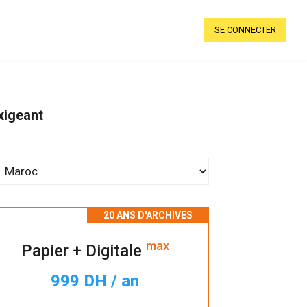
SE CONNECTER
xigeant
max
Papier + Digitale
999 DH / an