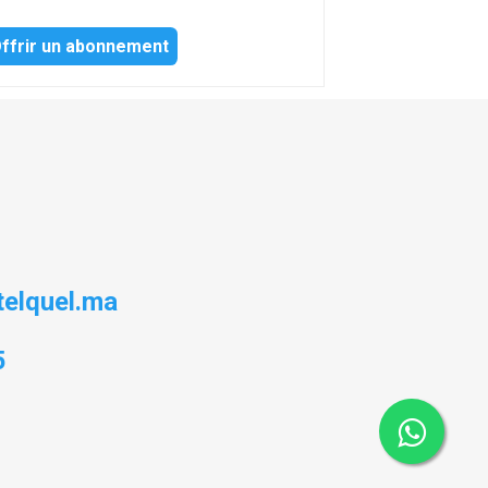
ffrir un abonnement
elquel.ma
5